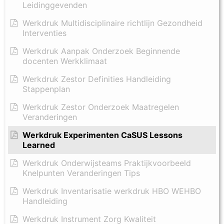
Leidinggevenden
Werkdruk Multidisciplinaire richtlijn Gezondheid
Interventies
Werkdruk Aanpak Onderzoek Beginnende
docenten Werkklimaat
Werkdruk Zestor Definities Handleiding
Stappenplan
Werkdruk Zestor Onderzoek Maatregelen
Veranderingen
Werkdruk Experimenten CaSUS Lessons
Learned
Werkdruk Onderwijsteams Praktijkvoorbeeld
Knelpunten Veranderingen Tips
Werkdruk Inventarisatie werkdruk HBO WEHBO
Handleiding
Werkdruk Instrument Zorg Kwaliteit