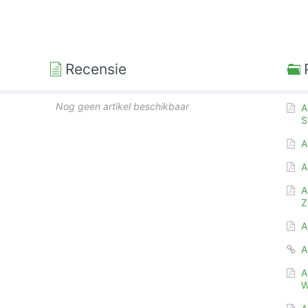
Recensie
Nog geen artikel beschikbaar
A
S
A
A
A
Z
A
A
A
W