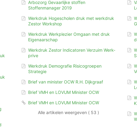
Arbozorg Gevaarlijke stoffen
V
Stoffenmanager 2019
L
Werkdruk Hogescholen druk met werkdruk
W
Zestor Workshop
G
Werkdruk Werkplezier Omgaan met druk
W
Eigenaarschap
d
Werkdruk Zestor Indicatoren Verzuim Werk-
W
ruk
prive
S
Werkdruk Demografie Risicogroepen
W
Strategie
V
ruk
Brief van minister OCW R.H. Dijkgraaf
W
L
Brief VMH en LOVUM Minister OCW
W
Brief VMH en LOVUM Minister OCW
K
g
Alle artikelen weergeven ( 53 )
W
W
d