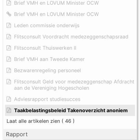
Brief VMH en LOVUM Minister OCW
Brief VMH en LOVUM Minister OCW
Leden commissie onderwijs
Flitsconsult Voordracht medezeggenschapsraad
Flitsconsult Thuiswerken II
Brief VMH aan Tweede Kamer
Bezwarenregeling personeel
Flitsconsult Geld voor medezeggenschap Afdracht
aan de Vereniging Hogescholen
Adviesrapport studiesucces
Taakbelastingsbeleid Takenoverzicht anoniem
Laat alle artikelen zien
( 46 )
Rapport