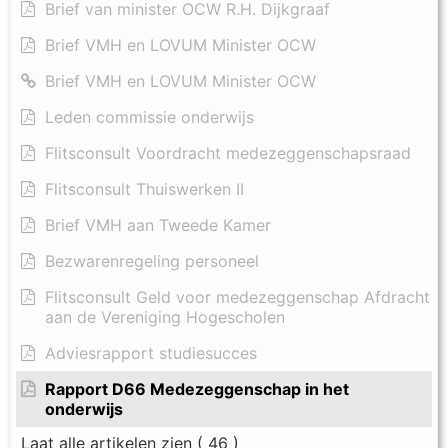
Brief van minister OCW R.H. Dijkgraaf
Brief VMH en LOVUM Minister OCW
Brief VMH en LOVUM Minister OCW
Leden commissie onderwijs
Flitsconsult Voordracht medezeggenschapsraad
Flitsconsult Thuiswerken II
Brief VMH aan Tweede Kamer
Bezwarenregeling personeel
Flitsconsult Geld voor medezeggenschap Afdracht
aan de Vereniging Hogescholen
Adviesrapport studiesucces
Rapport D66 Medezeggenschap in het
onderwijs
Laat alle artikelen zien
( 46 )