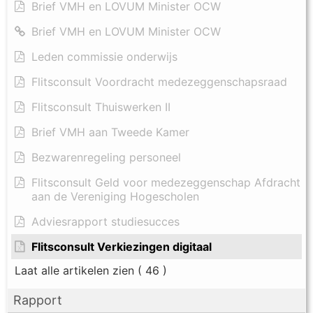
Brief VMH en LOVUM Minister OCW
Brief VMH en LOVUM Minister OCW
Leden commissie onderwijs
Flitsconsult Voordracht medezeggenschapsraad
Flitsconsult Thuiswerken II
Brief VMH aan Tweede Kamer
Bezwarenregeling personeel
Flitsconsult Geld voor medezeggenschap Afdracht
aan de Vereniging Hogescholen
Adviesrapport studiesucces
Flitsconsult Verkiezingen digitaal
Laat alle artikelen zien
( 46 )
Rapport