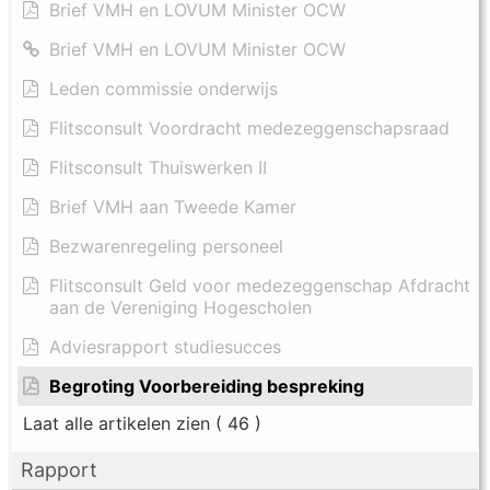
Brief VMH en LOVUM Minister OCW
Brief VMH en LOVUM Minister OCW
Leden commissie onderwijs
Flitsconsult Voordracht medezeggenschapsraad
Flitsconsult Thuiswerken II
Brief VMH aan Tweede Kamer
Bezwarenregeling personeel
Flitsconsult Geld voor medezeggenschap Afdracht
aan de Vereniging Hogescholen
Adviesrapport studiesucces
Begroting Voorbereiding bespreking
Laat alle artikelen zien
( 46 )
Rapport