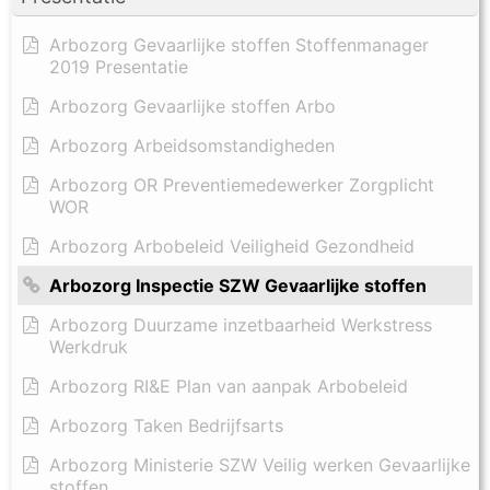
Arbozorg Gevaarlijke stoffen Stoffenmanager
2019 Presentatie
Arbozorg Gevaarlijke stoffen Arbo
Arbozorg Arbeidsomstandigheden
Arbozorg OR Preventiemedewerker Zorgplicht
WOR
Arbozorg Arbobeleid Veiligheid Gezondheid
Arbozorg Inspectie SZW Gevaarlijke stoffen
Arbozorg Duurzame inzetbaarheid Werkstress
Werkdruk
Arbozorg RI&E Plan van aanpak Arbobeleid
Arbozorg Taken Bedrijfsarts
Arbozorg Ministerie SZW Veilig werken Gevaarlijke
stoffen