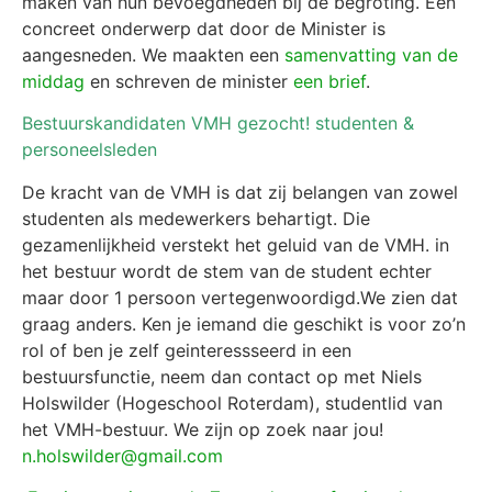
maken van hun bevoegdheden bij de begroting. Een
concreet onderwerp dat door de Minister is
aangesneden. We maakten een
samenvatting van de
middag
en schreven de minister
een brief
.
Bestuurskandidaten VMH gezocht! studenten &
personeelsleden
De kracht van de VMH is dat zij belangen van zowel
studenten als medewerkers behartigt. Die
gezamenlijkheid verstekt het geluid van de VMH. in
het bestuur wordt de stem van de student echter
maar door 1 persoon vertegenwoordigd.We zien dat
graag anders. Ken je iemand die geschikt is voor zo’n
rol of ben je zelf geinteressseerd in een
bestuursfunctie, neem dan contact op met Niels
Holswilder (Hogeschool Roterdam), studentlid van
het VMH-bestuur. We zijn op zoek naar jou!
n.holswilder@gmail.com