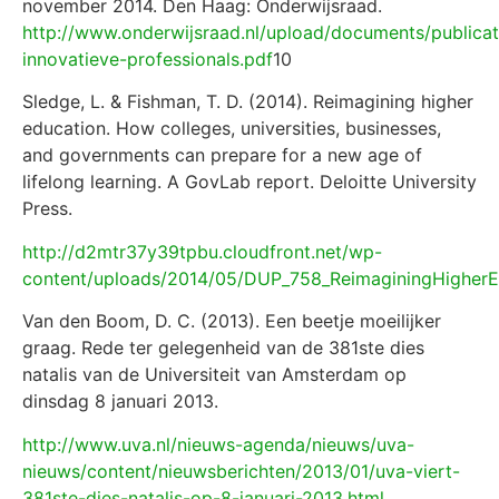
november 2014. Den Haag: Onderwijsraad.
http://www.onderwijsraad.nl/upload/documents/publicat
innovatieve-professionals.pdf
10
Sledge, L. & Fishman, T. D. (2014). Reimagining higher
education. How colleges, universities, businesses,
and governments can prepare for a new age of
lifelong learning. A GovLab report. Deloitte University
Press.
http://d2mtr37y39tpbu.cloudfront.net/wp-
content/uploads/2014/05/DUP_758_ReimaginingHigherE
Van den Boom, D. C. (2013). Een beetje moeilijker
graag. Rede ter gelegenheid van de 381ste dies
natalis van de Universiteit van Amsterdam op
dinsdag 8 januari 2013.
http://www.uva.nl/nieuws-agenda/nieuws/uva-
nieuws/content/nieuwsberichten/2013/01/uva-viert-
381ste-dies-natalis-op-8-januari-2013.html