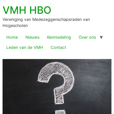
VMH HBO
Vereniging van Medezeggenschapsraden van
Hogescholen
Home
Nieuws
Kennisdeling
Over ons
Leden van de VMH
Contact