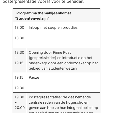
posterpresentatie vooraf voor te bereiden.
Programma themabijeenkomst
“Studentenwelzijn”
18:00
Inloop met soep en broodjes
–
18.30
18.30
Opening door Rinne Post
–
(gespreksleider) en introductie op het
19.15
onderwerp door een onderzoeker op het
gebied van studentenwelzijn
19.15
Pauze
–
19.30
19.30
Posterpresentaties: de deelnemende
–
centrale raden van de hogescholen
20.00
geven aan hoe ze hun integraal beleid op
het gebied van studentenwelzijn vorm