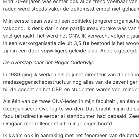
Eind 70-er jaren was echter ook al de trend voelbaar van
raden werd steeds vaker de opkomstdrempel niet gehaald
Mijn eerste baan was bij een politieke jongerenorganisati
vakbond. Ik denk dat in ons partijbureau sprake was van 
snel gemaakt: het werd het CNV. IK verwacht volgend jaa
In een werkorganisatie die uit 3,5 fte bestond is het wo
zijn in een door vrijwilligers geleide club. Anders gezegd:
De overstap naar het Hoger Onderwijs
In 1989 ging ik werken als adjunct directeur van de econom
medezeggenschapsstructuur nog alles van de zeventiger j
bij de docent en het OBP, en studenten waren veel minder
Als één van de twee CNV-leden in mijn faculteit , en één v
Georganiseerd Overleg te worden. Dat bracht mij in de cur
faculteitsdirectie eerder al standpunten had bepaald. Zee
Omgaan met rollenconflicten in je eigen hoofd.
Ik kwam ook in aanraking met het fenomeen van de betaa