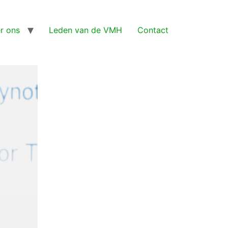
r ons
Leden van de VMH
Contact