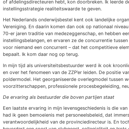
of afdelingsdirecteuren hebt, kon doorbreken. Ik leerde
instellingsstrategie realiteitswaarde te geven.
Het Nederlands onderwijsbestel kent ook landelijke orga
Vereniging. En daarin komen dan ook op nationaal niveau 
70-er jaren traditie van medezeggenschap, en hebben een
instellingsbelangen, en ervaren ze de concurrentie tussen 
voor niemand een concurrent – dat het competitieve ele
bepaalt. Ik kom daar nog op terug.
In mijn tijd als universiteitsbestuurder werd ik ook kroon
en over het fenomeen van de ZZP’er leiden. De positie va
poldermodel. Het georganiseerde overlegmodel tussen we
voorzitterschappen, professionele procesbegeleiding, neu
De ervaring als bestuurder die boven partijen staat
Een laatste ervaring in mijn levensgeschiedenis is die va
had ik geen bemoeienis met personeelsbeleid, dat immers 
verantwoordelijkheid van de provinciedirecteur is. En to
bevordert een soort van clubgeest, collegialiteit en trots