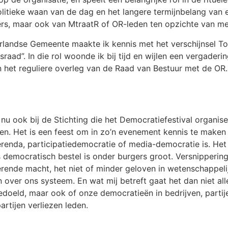
politieke waan van de dag en het langere termijnbelang van
ders, maar ook van MtraatR of OR-leden ten opzichte van me
erlandse Gemeente maakte ik kennis met het verschijnsel T
aad”. In die rol woonde ik bij tijd en wijlen een vergade
an het reguliere overleg van de Raad van Bestuur met de 
u ook bij de Stichting die het Democratiefestival organisee
n. Het is een feest om in zo’n evenement kennis te maken
erenda, participatiedemocratie of media-democratie is. He
ns democratisch bestel is onder burgers groot. Versnipperin
rende macht, het niet of minder geloven in wetenschappelijk
over ons systeem. En wat mij betreft gaat het dan niet al
doeld, maar ook of onze democratieën in bedrijven, partij
artijen verliezen leden.