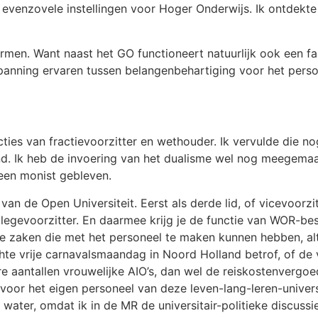
evenzovele instellingen voor Hoger Onderwijs. Ik ontdekte 
men. Want naast het GO functioneert natuurlijk ook een fa
spanning ervaren tussen belangenbehartiging voor het perso
ncties van fractievoorzitter en wethouder. Ik vervulde die n
. Ik heb de invoering van het dualisme wel nog meegemaak
een monist gebleven.
an de Open Universiteit. Eerst als derde lid, of vicevoorzi
llegevoorzitter. En daarmee krijg je de functie van WOR-b
 zaken die met het personeel te maken kunnen hebben, alt
te vrije carnavalsmaandag in Noord Holland betrof, of de vri
e aantallen vrouwelijke AIO’s, dan wel de reiskostenvergoe
 voor het eigen personeel van deze leven-lang-leren-univers
t water, omdat ik in de MR de universitair-politieke discus