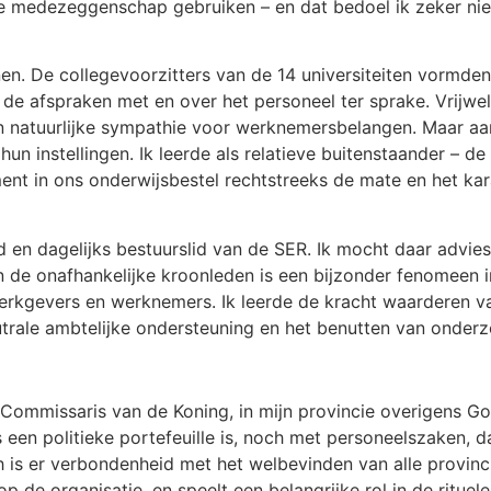
 de medezeggenschap gebruiken – en dat bedoel ik zeker ni
nen. De collegevoorzitters van de 14 universiteiten vormd
de afspraken met en over het personeel ter sprake. Vrijwel 
 natuurlijke sympathie voor werknemersbelangen. Maar aan
hun instellingen. Ik leerde als relatieve buitenstaander – de
ment in ons onderwijsbestel rechtstreeks de mate en het 
lid en dagelijks bestuurslid van de SER. Ik mocht daar advi
n de onafhankelijke kroonleden is een bijzonder fenomeen 
rkgevers en werknemers. Ik leerde de kracht waarderen va
trale ambtelijke ondersteuning en het benutten van onderz
n Commissaris van de Koning, in mijn provincie overigens G
een politieke portefeuille is, noch met personeelszaken, 
ch is er verbondenheid met het welbevinden van alle provin
 op de organisatie, en speelt een belangrijke rol in de ritu