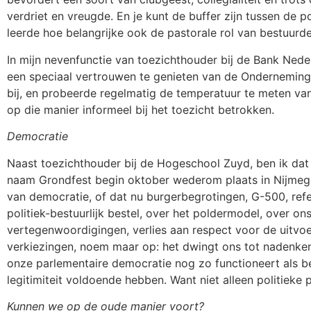
verdriet en vreugde. En je kunt de buffer zijn tussen de 
leerde hoe belangrijke ook de pastorale rol van bestuur
In mijn nevenfunctie van toezichthouder bij de Bank Ned
een speciaal vertrouwen te genieten van de Ondernemingsr
bij, en probeerde regelmatig de temperatuur te meten v
op die manier informeel bij het toezicht betrokken.
Democratie
Naast toezichthouder bij de Hogeschool Zuyd, ben ik dat n
naam Grondfest begin oktober wederom plaats in Nijmege
van democratie, of dat nu burgerbegrotingen, G-500, ref
politiek-bestuurlijk bestel, over het poldermodel, over o
vertegenwoordigingen, verlies aan respect voor de uitvoe
verkiezingen, noem maar op: het dwingt ons tot nadenken 
onze parlementaire democratie nog zo functioneert als be
legitimiteit voldoende hebben. Want niet alleen politieke p
Kunnen we op de oude manier voort?