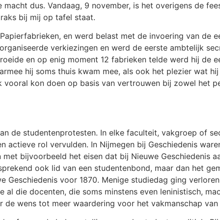
 macht dus. Vandaag, 9 november, is het overigens de fee
aks bij mij op tafel staat.
.Papierfabrieken, en werd belast met de invoering van de e
rganiseerde verkiezingen en werd de eerste ambtelijk secre
groeide en op enig moment 12 fabrieken telde werd hij de e
rmee hij soms thuis kwam mee, als ook het plezier wat hij
k vooral kon doen op basis van vertrouwen bij zowel het pe
van de studentenprotesten. In elke faculteit, vakgroep of se
actieve rol vervulden. In Nijmegen bij Geschiedenis waren
 en met bijvoorbeeld het eisen dat bij Nieuwe Geschiedenis
lfsprekend ook lid van een studentenbond, maar dan het g
we Geschiedenis voor 1870. Menige studiedag ging verlore
al die docenten, die soms minstens even leninistisch, maoï
or de wens tot meer waardering voor het vakmanschap van 