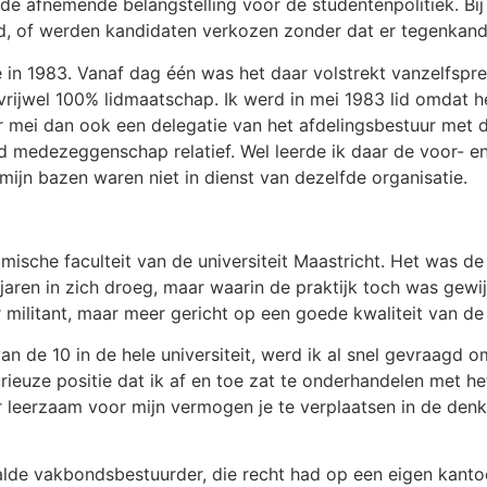
 de afnemende belangstelling voor de studentenpolitiek. Bij
, of werden kandidaten verkozen zonder dat er tegenkand
e in 1983. Vanaf dag één was het daar volstrekt vanzelfspr
vrijwel 100% lidmaatschap. Ik werd in mei 1983 lid omdat 
r mei dan ook een delegatie van het afdelingsbestuur met d
ord medezeggenschap relatief. Wel leerde ik daar de voor- 
 mijn bazen waren niet in dienst van dezelfde organisatie.
ische faculteit van de universiteit Maastricht. Het was de t
aren in zich droeg, maar waarin de praktijk toch was gewi
 militant, maar meer gericht op een goede kwaliteit van de
an de 10 in de hele universiteit, werd ik al snel gevraagd 
ieuze positie dat ik af en toe zat te onderhandelen met he
r leerzaam voor mijn vermogen je te verplaatsen in de denk
lde vakbondsbestuurder, die recht had op een eigen kanto