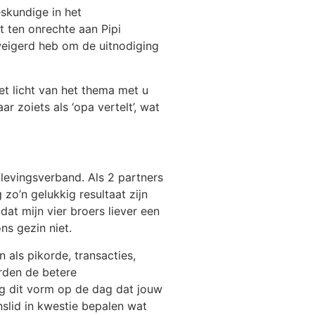
eskundige in het
 ten onrechte aan Pipi
eweigerd heb om de uitnodiging
et licht van het thema met u
r zoiets als ‘opa vertelt’, wat
nlevingsverband. Als 2 partners
 zo’n gelukkig resultaat zijn
at mijn vier broers liever een
s gezin niet.
als pikorde, transacties,
orden de betere
eg dit vorm op de dag dat jouw
slid in kwestie bepalen wat