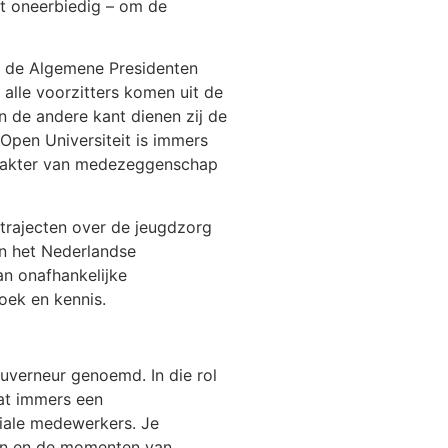
et oneerbiedig – om de
en de Algemene Presidenten
alle voorzitters komen uit de
 de andere kant dienen zij de
 Open Universiteit is immers
karakter van medezeggenschap
estrajecten over de jeugdzorg
in het Nederlandse
n onafhankelijke
oek en kennis.
ouverneur genoemd. In die rol
dat immers een
ciale medewerkers. Je
elen en de momenten van