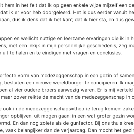
t hem in het feit dat ik op geen enkele wijze mijzelf een d
 ik er voor heb doorgeleerd. Het is dus eerder vanuit het
an, dus ik denk dat ik het kan”, dat ik hier sta, en dus g
ppen en wellicht nuttige en leerzame ervaringen die ik in h
, met een inkijk in mijn persoonlijke geschiedenis, zeg maa
uit te halen en te eindigen met vragen en conclusies.
een perfecte vorm van medezeggenschap in een gezin of same
eg, besluiten een nieuwe wereldburger te concipiëren. Ik mag
en al vier oudere broers aanwezig waren. Er is mij verteld d
, maar zover reikte de macht van de medezeggenschap in on
ie ook in de medezeggenschaps=theorie terug komen: zaken 
anger opblijven, uit mogen gaan: in een wat groter gezin w
md. En dan nog zoiets als de gunfactor. Bij ons thuis kre
e, vaak belangijker dan de verjaardag. Dan mocht het gezin