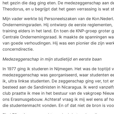
het gezin die dag ging eten. De medezeggenschap aan de
Theodorus, en u begrijpt dat het geen verrassing is wat str
Mijn vader werkte bij Personeelszaken van de Kon.Nederl
Ondernemingsraden. Hij ontwierp de eerste reglementen, o
training elders in het land. En toen de KNP-groep groter 
Centrale Ondernemingsraad. Ik maakte de spanningen waa
van goede verhoudingen. Hij was een pionier die zijn wer
concerndirectie.
Medezeggenschap in mijn studietijd en eerste baan
In 1977 ging ik studeren in Nijmegen. Het was de toptijd 
medezeggenschap was georganiseerd, waar studenten een 
ik, ultra linkse studenten. De zeggenschap ging ver, tot
besteed aan de Sandinisten in Nicaragua. Ik werd vanze
club praatte ik mee in het bestuur van de vakgroep Nieu
ons Erasmusgebouw. Achteraf vraag ik mij wel eens af hoe 
die studentenmacht vonden. En of dat niet de bron is vo