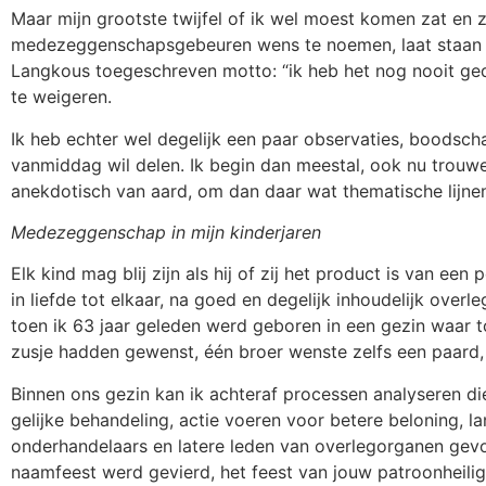
Maar mijn grootste twijfel of ik wel moest komen zat en zi
medezeggenschapsgebeuren wens te noemen, laat staan dat
Langkous toegeschreven motto: “ik heb het nog nooit geda
te weigeren.
Ik heb echter wel degelijk een paar observaties, boodscha
vanmiddag wil delen. Ik begin dan meestal, ook nu trouwens
anekdotisch van aard, om dan daar wat thematische lijnen 
Medezeggenschap in mijn kinderjaren
Elk kind mag blij zijn als hij of zij het product is van 
in liefde tot elkaar, na goed en degelijk inhoudelijk overl
toen ik 63 jaar geleden werd geboren in een gezin waar to
zusje hadden gewenst, één broer wenste zelfs een paard
Binnen ons gezin kan ik achteraf processen analyseren d
gelijke behandeling, actie voeren voor betere beloning, l
onderhandelaars en latere leden van overlegorganen gevor
naamfeest werd gevierd, het feest van jouw patroonheilig