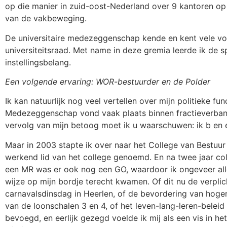
op die manier in zuid-oost-Nederland over 9 kantoren op 
van de vakbeweging.
De universitaire medezeggenschap kende en kent vele vor
universiteitsraad. Met name in deze gremia leerde ik de 
instellingsbelang.
Een volgende ervaring: WOR-bestuurder en de Polder
Ik kan natuurlijk nog veel vertellen over mijn politieke fu
Medezeggenschap vond vaak plaats binnen fractieverband
vervolg van mijn betoog moet ik u waarschuwen: ik b en 
Maar in 2003 stapte ik over naar het College van Bestuur v
werkend lid van het college genoemd. En na twee jaar co
een MR was er ook nog een GO, waardoor ik ongeveer alle
wijze op mijn bordje terecht kwamen. Of dit nu de verplich
carnavalsdinsdag in Heerlen, of de bevordering van hoger
van de loonschalen 3 en 4, of het leven-lang-leren-beleid
bevoegd, en eerlijk gezegd voelde ik mij als een vis in he